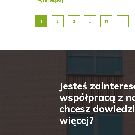
Czytaj więcej
Nawigacja
1
2
3
…
11
>
po
wpisach
Jesteś zaintere
współpracą z n
chcesz dowiedzi
więcej?